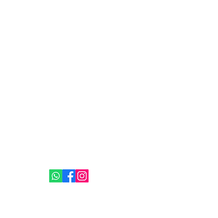
sa
 dos Alimentos
P, CEP 13256-900, e inscrita no